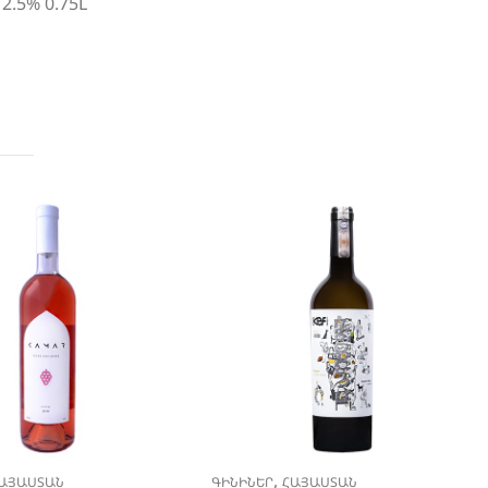
12.5% 0.75L
,
ԱՅԱՍՏԱՆ
ԳԻՆԻՆԵՐ
ՀԱՅԱՍՏԱՆ