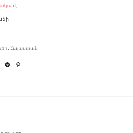
ռկա չէ
անի
ներ
,
Հայաստան