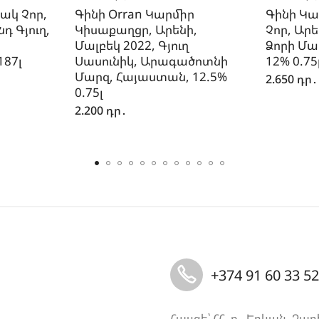
ակ Չոր,
Գինի Orran Կարմիր
Գինի Կա
դ Գյուղ,
Կիսաքաղցր, Արենի,
Չոր, Արե
Մալբեկ 2022, Գյուղ
Ձորի Մա
187լ
Սասունիկ, Արագածոտնի
12% 0.75
Մարզ, Հայաստան, 12.5%
2.650
դր․
0.75լ
2.200
դր․
+374 91 60 33 52
Հասցե՝ ՀՀ, ք․ Երևան, Չար