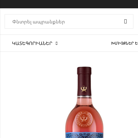
ԿԱՏԵԳՈՐԻԱՆԵՐ
ԽՄԻՉՔՆԵՐ Ե