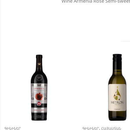
Wine Armenia Rose Semi-sweet, 
,
ԳԻՆԻՆԵՐ
ԳԻՆԻՆԵՐ
ՀԱՅԱՍՏԱՆ