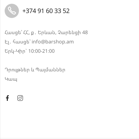
+374 91 60 33 52
Հասցե՝ ՀՀ, ք․ Երևան, Չարենցի 48
Էլ․ հասցե՝
info@barshop.am
Երկ-Կիր` 10։00-21։00
Դրույթներ և Պայմաններ
Կապ