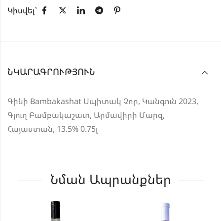
Կիսվել՝
ՆԿԱՐԱԳՐՈՒԹՅՈՒՆ
Գինի Bambakashat Սպիտակ Չոր, Կանգուն 2023,
Գյուղ Բամբակաշատ, Արմավիրի Մարզ,
Հայաստան, 13.5% 0.75լ
Նման Ապրանքներ