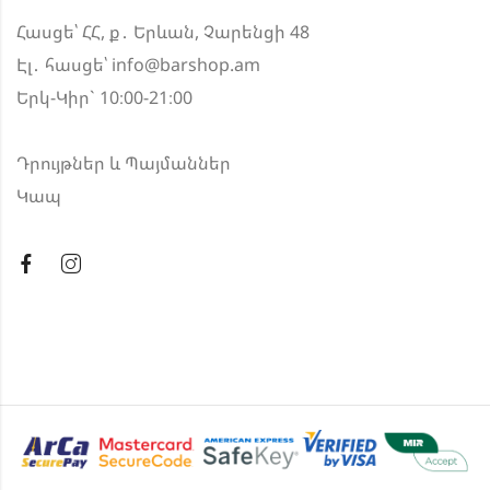
Հասցե՝ ՀՀ, ք․ Երևան, Չարենցի 48
Էլ․ հասցե՝
info@barshop.am
Երկ-Կիր` 10։00-21։00
Դրույթներ և Պայմաններ
Կապ