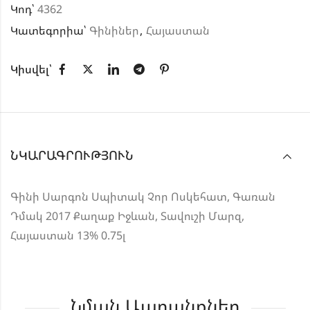
Կոդ՝
4362
Կատեգորիա՝
Գինիներ
,
Հայաստան
Կիսվել՝
ՆԿԱՐԱԳՐՈՒԹՅՈՒՆ
Գինի Սարգոն Սպիտակ Չոր Ոսկեհատ, Գառան
Դմակ 2017 Քաղաք Իջևան, Տավուշի Մարզ,
Հայաստան 13% 0.75լ
Նման Ապրանքներ