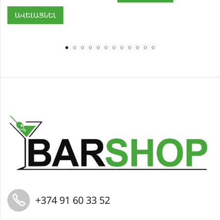
ԱՎԵԼԱՑՆԵԼ
+374 91 60 33 52