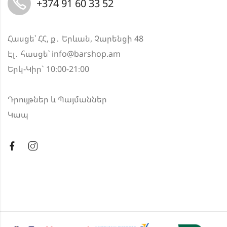
+374 91 60 33 52
Հասցե՝ ՀՀ, ք․ Երևան, Չարենցի 48
Էլ․ հասցե՝
info@barshop.am
Երկ-Կիր` 10։00-21։00
Դրույթներ և Պայմաններ
Կապ